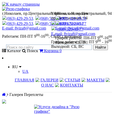
г.Николаев, пр.Центральный, 94
Украина
г.Николаев, пр.Центральный, 94
,
г. Николаев
пр. Центральный, 94
(063) 429-29-53
,
(068) 520-40-77
(063) 429-29-53
(063) 429-29-53
,
(068) 520-40-77
(063) 429-29-53
(068) 520-40-77
E-mail: 8viza8@gmail.com
E-mail: 8viza8@gmail.com
(068) 520-40-77
E-mail:
8viza8@gmail.com
00
00
Работаем: ПН-ПТ 9
-16
; СБ,ВС: выходной
00
00
График работы: ПН-ПТ 9
-16
00
00
График работы: ПН - ПТ 9
- 16
Выходной: СБ, ВС
Выходной: СБ, ВС
Каталог
Поиск
Корзина
0
RU
UA
ГЛАВНАЯ
ГАЛЕРЕИ
СТАТЬИ
МАКЕТЫ
О НАС
КОНТАКТЫ
Галерея Переплеты