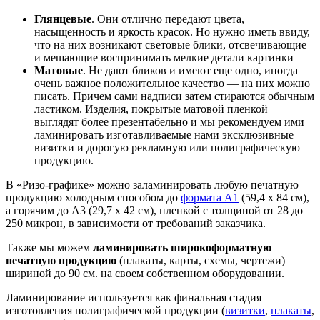
Глянцевые
. Они отлично передают цвета,
насыщенность и яркость красок. Но нужно иметь ввиду,
что на них возникают световые блики, отсвечивающие
и мешающие воспринимать мелкие детали картинки
Матовые
. Не дают бликов и имеют еще одно, иногда
очень важное положительное качество — на них можно
писать. Причем сами надписи затем стираются обычным
ластиком. Изделия, покрытые матовой пленкой
выглядят более презентабельно и мы рекомендуем ими
ламинировать изготавливаемые нами эксклюзивные
визитки и дорогую рекламную или полиграфическую
продукцию.
В «Ризо-графике» можно заламинировать любую печатную
продукцию холодным способом до
формата А1
(59,4 х 84 см),
а горячим до А3 (29,7 х 42 см), пленкой с толщиной от 28 до
250 микрон, в зависимости от требований заказчика.
Также мы можем
ламинировать широкоформатную
печатную продукцию
(плакаты, карты, схемы, чертежи)
шириной до 90 см. на своем собственном оборудовании.
Ламинирование используется как финальная стадия
изготовления полиграфической продукции (
визитки
,
плакаты
,