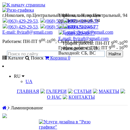
г.Николаев, пр.Центральный, 94
Украина
г.Николаев, пр.Центральный, 94
,
г. Николаев
пр. Центральный, 94
(063) 429-29-53
,
(068) 520-40-77
(063) 429-29-53
(063) 429-29-53
,
(068) 520-40-77
(063) 429-29-53
(068) 520-40-77
E-mail: 8viza8@gmail.com
E-mail: 8viza8@gmail.com
(068) 520-40-77
E-mail:
8viza8@gmail.com
00
00
Работаем: ПН-ПТ 9
-16
; СБ,ВС: выходной
00
00
График работы: ПН-ПТ 9
-16
00
00
График работы: ПН - ПТ 9
- 16
Выходной: СБ, ВС
Выходной: СБ, ВС
Каталог
Поиск
Корзина
0
RU
UA
ГЛАВНАЯ
ГАЛЕРЕИ
СТАТЬИ
МАКЕТЫ
О НАС
КОНТАКТЫ
Ламинирование