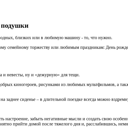
 подушки
 родных, близких или в любимую машину - то, что нужно.
ому семейному торжеству или любимым праздникам: День рожден
а и невесты, ну и «дежурную» для тещи.
обрых киногероев, рисунками из любимых мультфильмов, а такж
на заднее сиденье – в длительной поездке всегда можно вздрем
ть настроение, забыть негативные мысли и создать свою особе
риятно прийти домой после тяжелого дня и, расслабившись, немн